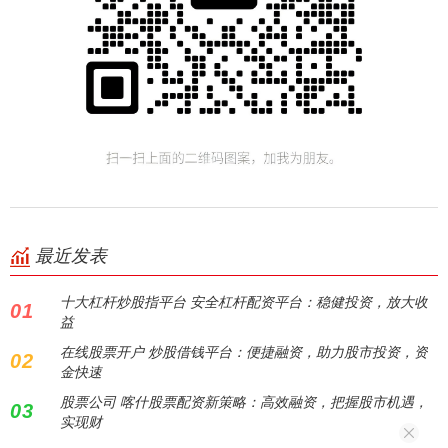
最近发表
十大杠杆炒股指平台 安全杠杆配资平台：稳健投资，放大收
01
益
在线股票开户 炒股借钱平台：便捷融资，助力股市投资，资
02
金快速
股票公司 喀什股票配资新策略：高效融资，把握股市机遇，
03
实现财