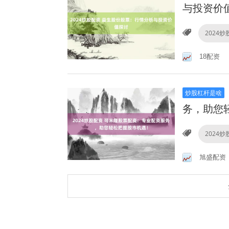
与投资价
2024
18配资
炒股杠杆是啥
务，助您
2024
旭盛配资