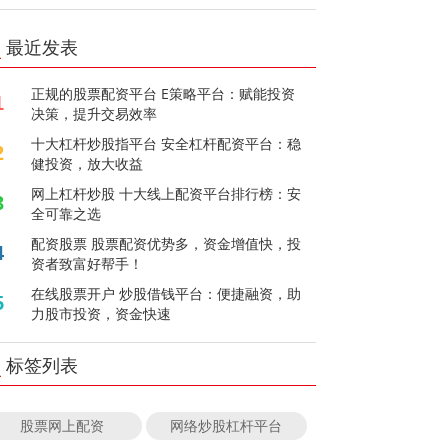
最近发表
正规的股票配资平台 E策略平台：赋能投资
1
决策，提升交易效率
十大杠杆炒股指平台 安全杠杆配资平台：稳
2
健投资，放大收益
网上杠杆炒股 十大线上配资平台排行榜：安
3
全可靠之选
配资股票 股票配资优势多，资金增值快，投
4
资者致富好帮手！
在线股票开户 炒股借钱平台：便捷融资，助
5
力股市投资，资金快速
标签列表
股票网上配资
网络炒股杠杆平台