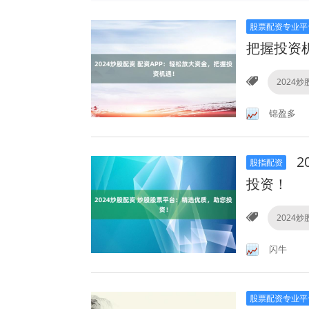
股票配资专业平
把握投资
2024
锦盈多
2
股指配资
投资！
2024
闪牛
股票配资专业平