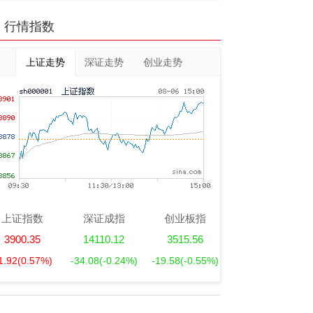
行情指数
上证走势
深证走势
创业走势
上证指数
深证成指
创业板指
3900.35
14110.12
3515.56
1.92
(0.57%)
-34.08
(-0.24%)
-19.58
(-0.55%)