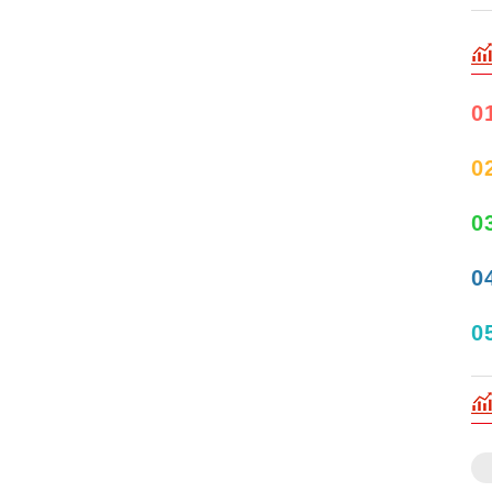
0
0
0
0
0