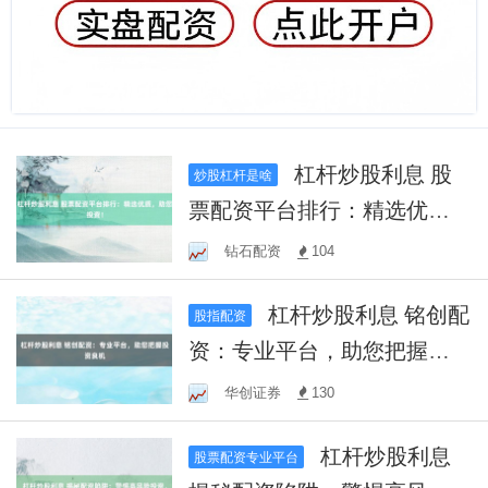
杠杆炒股利息 股
炒股杠杆是啥
票配资平台排行：精选优
质，助您投资！
钻石配资
104
杠杆炒股利息 铭创配
股指配资
资：专业平台，助您把握投
资良机
华创证券
130
杠杆炒股利息
股票配资专业平台