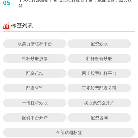
05
益
标签列表
股票百倍杠杆平台
配资炒股
杠杆炒股股票
杠杆融资炒股
配资论坛
网上股票杠杆平台
配资查询
正规股票配资公司
十倍杠杆炒股
买股票怎么开户
配资平台开户
配资咨询
全部话题标签