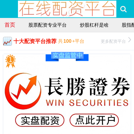
首页
股票配资专业平台
炒股杠杆是啥
股指
十大配资平台推荐
更多配资平台
共
100
+平台