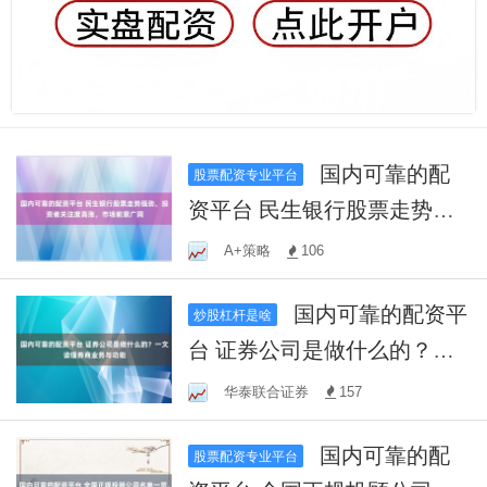
国内可靠的配
股票配资专业平台
资平台 民生银行股票走势强
劲，投资者关注度高涨，市
A+策略
106
场前景广阔
国内可靠的配资平
炒股杠杆是啥
台 证券公司是做什么的？一
文读懂券商业务与功能
华泰联合证券
157
国内可靠的配
股票配资专业平台