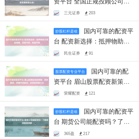
资平台 全国正规投顾公司名
单一览，投资理财放心选！
三元证券
203
国内可靠的配资平
炒股杠杆是啥
台 配资新选择：抵押物助力
资金增值，风险可控，收益
民生证券
91
可观
国内可靠的配
股票配资专业平台
资平台 眉山股票配资新策
略：高效融资，把握市场脉
荣耀配资
121
动，实现投资最大化
国内可靠的配资平
炒股杠杆是啥
台 期货公司能配资吗？了解
期货配资详情
365盈
217