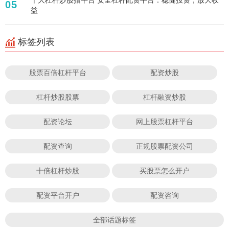
05
益
标签列表
股票百倍杠杆平台
配资炒股
杠杆炒股股票
杠杆融资炒股
配资论坛
网上股票杠杆平台
配资查询
正规股票配资公司
十倍杠杆炒股
买股票怎么开户
配资平台开户
配资咨询
全部话题标签