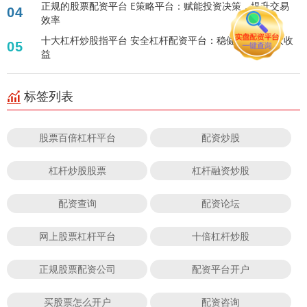
正规的股票配资平台 E策略平台：赋能投资决策，提升交易
04
效率
十大杠杆炒股指平台 安全杠杆配资平台：稳健投资，放大收
05
益
标签列表
股票百倍杠杆平台
配资炒股
杠杆炒股股票
杠杆融资炒股
配资查询
配资论坛
网上股票杠杆平台
十倍杠杆炒股
正规股票配资公司
配资平台开户
买股票怎么开户
配资咨询