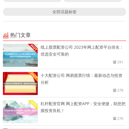
全部话题标签
热门文章
线上股票配资公司 2023年网上配资平台排名：
优选安全可靠的
291
十大配资公司 网易股票行情：最新动态与投资
分析
278
杠杆配资官网 网上配资APP：安全便捷，助您把
握投资良机！
276