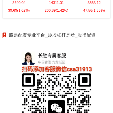
3940.04
14311.01
3563.12
39.69
(1.02%)
200.89
(1.42%)
47.56
(1.35%)
股票配资专业平台_炒股杠杆是啥_股指配资