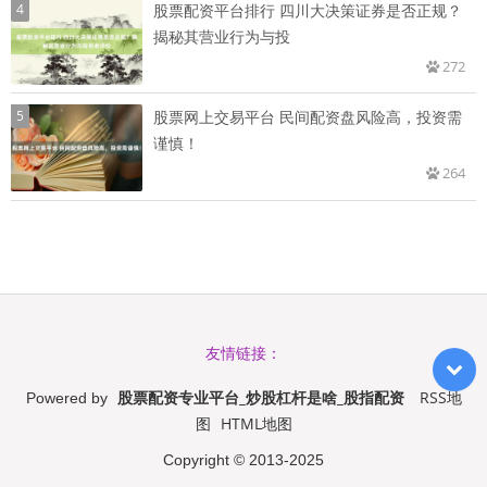
4
股票配资平台排行 四川大决策证券是否正规？
揭秘其营业行为与投
272
5
股票网上交易平台 民间配资盘风险高，投资需
谨慎！
264
友情链接：
股票配资专业平台_炒股杠杆是啥_股指配资
RSS地
Powered by
图
HTML地图
Copyright
© 2013-2025