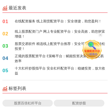
最近发表
01
在线配资服务 线上期货配资平台：安全便捷，助您盈利！
线上股票配资门户 网上专业配资平台：安全高效，助您财富
02
增值！
股票交易软件 精选线上配资平台推荐：安全可靠，助您轻松
03
投资！
正规的股票配资平台 E策略平台：赋能投资决策，提升交易
04
效率
十大杠杆炒股指平台 安全杠杆配资平台：稳健投资，放大收
05
益
标签列表
股票百倍杠杆平台
配资炒股