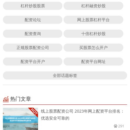
杠杆炒股股票
杠杆融资炒股
配资论坛
网上股票杠杆平台
配资查询
十倍杠杆炒股
正规股票配资公司
买股票怎么开户
配资平台开户
配资平台网址
全部话题标签
热门文章
线上股票配资公司 2023年网上配资平台排名：
优选安全可靠的
291