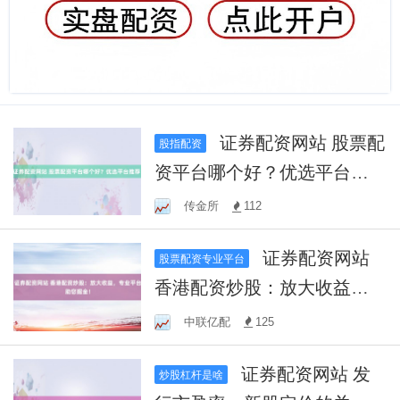
证券配资网站 股票配
股指配资
资平台哪个好？优选平台推
荐！
传金所
112
证券配资网站
股票配资专业平台
香港配资炒股：放大收益，
专业平台助您掘金！
中联亿配
125
证券配资网站 发
炒股杠杆是啥