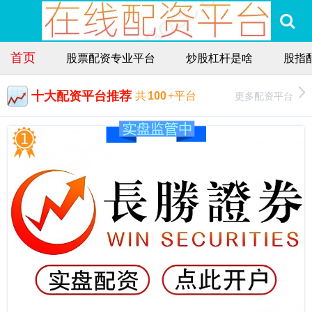
首页
股票配资专业平台
炒股杠杆是啥
股指
十大配资平台推荐
更多配资平台
共
100
+平台